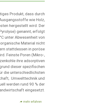
itiges Produkt, dass durch
Ausgangsstoffe wie Holz,
sten hergestellt wird. Der
yrolyse) genannt, erfolgt
°C unter Abwesenheit von
 organische Material nicht
dern stattdessen in poröse
d. Feinste Poren (Mikro-,
zenkohle ihre adsorptiven
fgrund dieser spezifischen
r die unterschiedlichsten
chaft, Umwelttechnik und
uell werden rund 90 % der
andwirtschaft eingesetzt.
mehr erfahren