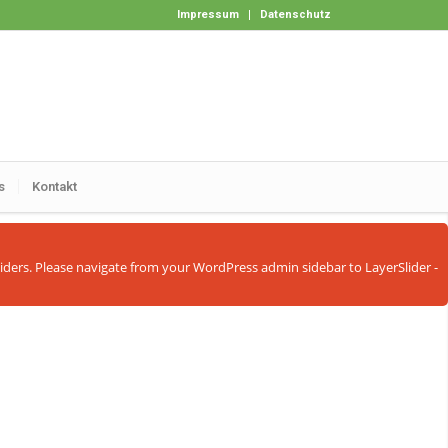
Impressum
Datenschutz
s
Kontakt
sliders. Please navigate from your WordPress admin sidebar to LayerSlider -