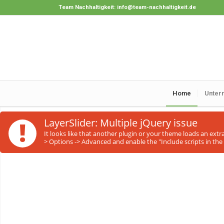
Team Nachhaltigkeit:
info@team-nachhaltigkeit.de
Home
Unter
!
LayerSlider: Multiple jQuery issue
It looks like that another plugin or your theme loads an ext
> Options -> Advanced and enable the "Include scripts in the 