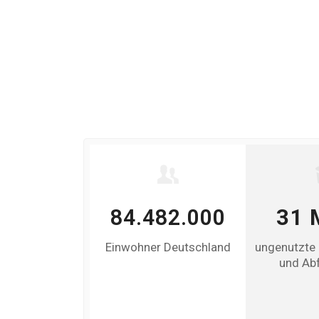
 t CO
84.482.000
31 Mi
2
Logistik und
Einwohner Deutschland
ungenutzte bi
ennung
und Abfal
tztes CO
2