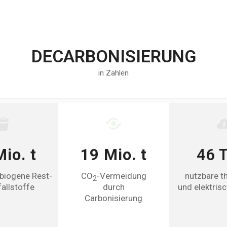
DECARBONISIERUNG
in Zahlen
o. t
19 Mio. t
46 T
ogene Rest-
CO
-Vermeidung
nutzbare the
2
lstoffe
durch
und elektrische
Carbonisierung