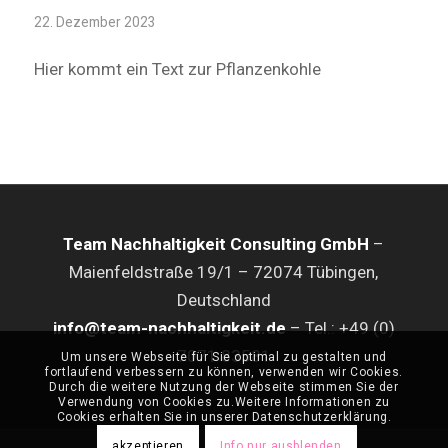
22. Dezember 2023
Hier kommt ein Text zur Pflanzenkohle
Team Nachhaltigkeit Consulting GmbH
–
Maienfeldstraße 19/1 – 72074 Tübingen,
Deutschland
info@team-nachhaltigkeit.de
– Tel.: +49 (0)
7071 83581
Um unsere Webseite für Sie optimal zu gestalten und
fortlaufend verbessern zu können, verwenden wir Cookies.
Durch die weitere Nutzung der Webseite stimmen Sie der
Verwendung von Cookies zu.Weitere Informationen zu
Cookies erhalten Sie in unserer Datenschutzerklärung.
akzeptieren
Info nur ausblenden