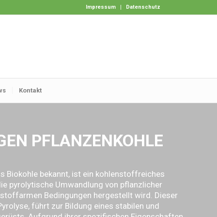
Impressum
Datenschutz
ws
Kontakt
GEN PFLANZENKOHLE
s Biokohle bekannt, ist ein kohlenstoffreiches
die pyrolytische Umwandlung von pflanzlicher
stoffarmen Bedingungen hergestellt wird. Dieser
yrolyse, führt zur Bildung eines stabilen und
erüsts. Aufgrund ihrer spezifischen Eigenschaften