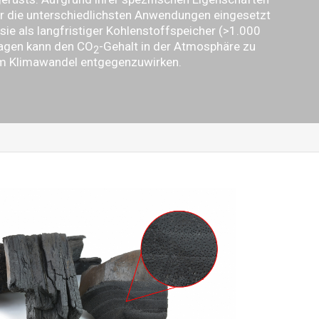
ür die unterschiedlichsten Anwendungen eingesetzt
ie als langfristiger Kohlenstoffspeicher (>1.000
ragen kann den CO
-Gehalt in der Atmosphäre zu
2
em Klimawandel entgegenzuwirken.