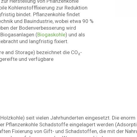
r zur Herstellung von Pflanzenkohle
bile Kohlenstofffixierung zur Reduktion
ristig bindet. Pflanzenkohle findet
chnik und Bauindustrie, wobei etwa 90 %
Neben der Bodenverbesserung wird
, Biogasanlagen (
Biogaskohle
) und als
gebracht und langfristig fixiert.
re and Storage) bezeichnet die CO₂-
sgereifte und verfügbare
(Holzkohle) seit vielen Jahrhunderten eingesetzt. Die enorm
 der Pflanzenkohle Schadstoffe eingelagert werden (Adsorpt
aften Fixierung von Gift- und Schadstoffen, die mit der N