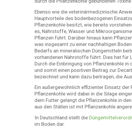
durch die Pflanzenkohle gebundenen Toxin
Ebenso wie die veterinärmedizinische Anwe
Hauptvorteile des bodenbezogenen Einsatzes 
Pflanzenkohle besitzt, wie bereits vorstehe
es, Nährstoffe, Wasser und Mikroorganismen
Pflanzen führt. Darüber hinaus kann Pflanz
was insgesamt zu einer nachhaltigen Bodenb
Bedarfs an mineralischen Düngemitteln beitr
vorhandenen Nährstoffe führt. Dies hat für 
Durch die Einbringung von Pflanzenkohle in
und somit einen positiven Beitrag zur Decar
bezeichnet und kann dazu beitragen, die Au
Ein außergewöhnlich effizienter Einsatz der 
Pflanzenkohle wird dabei in die Silage eing
dem Futter gelangt die Pflanzenkohle in de
aus den Ställen ist mit Pflanzenkohle anger
In Deutschland stellt die
Düngemittelverord
im Boden dar.