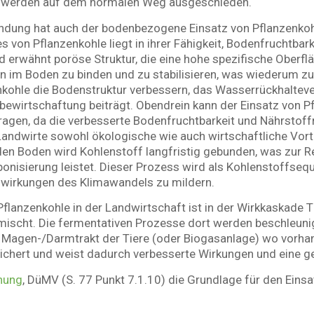
e werden auf dem normalen Weg ausgeschieden.
ndung hat auch der bodenbezogene Einsatz von Pflanzenkohl
von Pflanzenkohle liegt in ihrer Fähigkeit, Bodenfruchtbark
nd erwähnt poröse Struktur, die eine hohe spezifische Oberf
 im Boden zu binden und zu stabilisieren, was wiederum z
enkohle die Bodenstruktur verbessern, das Wasserrückhaltev
ewirtschaftung beiträgt. Obendrein kann der Einsatz von P
agen, da die verbesserte Bodenfruchtbarkeit und Nährstoffr
Landwirte sowohl ökologische wie auch wirtschaftliche Vorte
 den Boden wird Kohlenstoff langfristig gebunden, was zur 
bonisierung leistet. Dieser Prozess wird als Kohlenstoffseq
swirkungen des Klimawandels zu mildern.
Pflanzenkohle in der Landwirtschaft ist in der Wirkkaskade 
emischt. Die fermentativen Prozesse dort werden beschleunigt
n Magen-/Darmtrakt der Tiere (oder Biogasanlage) wo vorhan
eichert und weist dadurch verbesserte Wirkungen und eine ge
nung
, DüMV (S. 77 Punkt 7.1.10) die Grundlage für den Eins