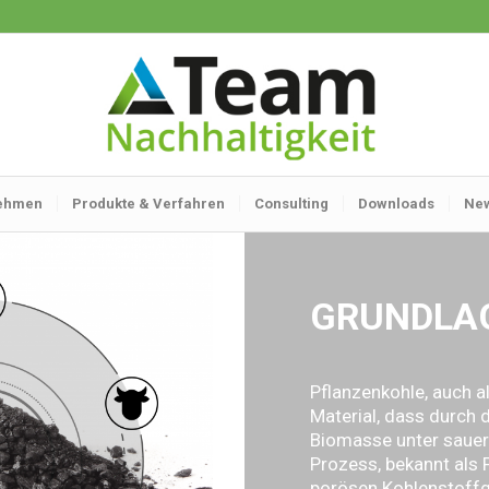
ehmen
Produkte & Verfahren
Consulting
Downloads
Ne
GRUNDLA
Pflanzenkohle, auch al
Material, dass durch 
Biomasse unter sauer
Prozess, bekannt als P
porösen Kohlenstoffg