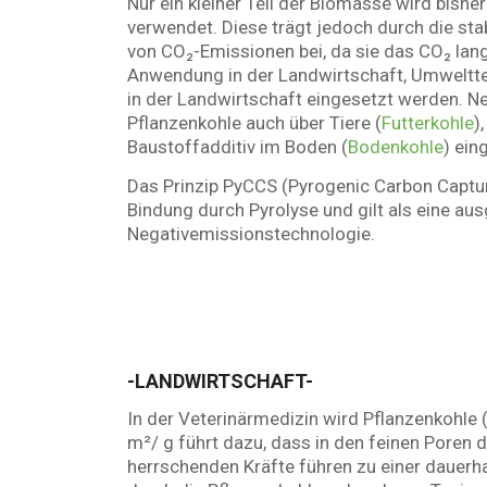
Nur ein kleiner Teil der Biomasse wird bishe
verwendet. Diese trägt jedoch durch die sta
von CO₂-Emissionen bei, da sie das CO₂ langf
Anwendung in der Landwirtschaft, Umweltte
in der Landwirtschaft eingesetzt werden. 
Pflanzenkohle auch über Tiere (
Futterkohle
)
Baustoffadditiv im Boden (
Bodenkohle
) ein
Das Prinzip PyCCS (Pyrogenic Carbon Captu
Bindung durch Pyrolyse und gilt als eine au
Negativemissionstechnologie.
-LANDWIRTSCHAFT-
In der Veterinärmedizin wird Pflanzenkohle 
m²/ g führt dazu, dass in den feinen Poren
herrschenden Kräfte führen zu einer dauerh